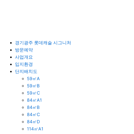
콘
텐
츠
로
건
너
경기광주 롯데캐슬 시그니처
뛰
검색
방문예약
기
사업개요
입지환경
단지배치도
정식 오픈 전부터 인기 폭발, '빌리브 라디체'에 쏟아지는 관심
59㎡A
홈페이지관리자
2024-11-08
91
59㎡B
59㎡C
84㎡A1
84㎡B
대구 고급 주거의 새로운 상징, 빌리브 라디체 프리미엄 라이프의 기
84㎡C
준을 재정립하다
84㎡D
홈페이지관리자
2024-10-23
105
114㎡A1