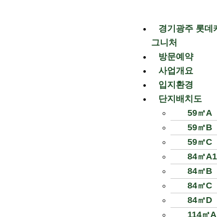
콘
텐
경기광주 롯데
츠
로
그니처
건
방문예약
너
사업개요
뛰
입지환경
기
단지배치도
59㎡A
59㎡B
59㎡C
84㎡A1
84㎡B
84㎡C
84㎡D
114㎡A