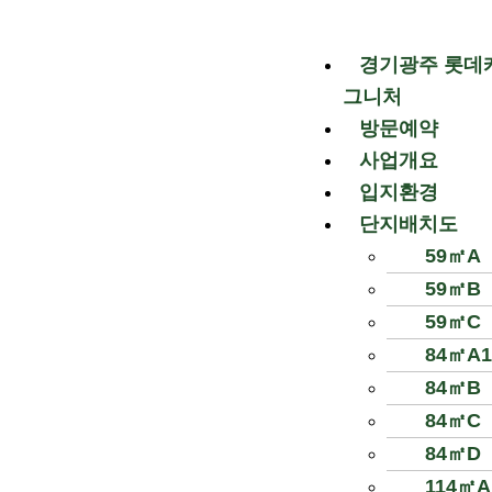
콘
텐
경기광주 롯데
츠
로
그니처
건
방문예약
너
사업개요
뛰
입지환경
기
단지배치도
59㎡A
59㎡B
59㎡C
84㎡A1
84㎡B
84㎡C
84㎡D
114㎡A