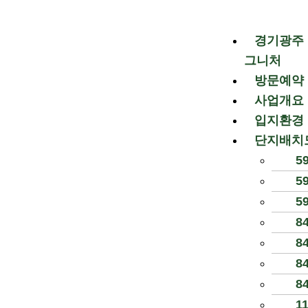
콘
텐
경기광주 
츠
로
그니처
건
방문예약
너
사업개요
뛰
59㎡B
입지환경
기
단지배치
5
5
5
8
8
8
8
1