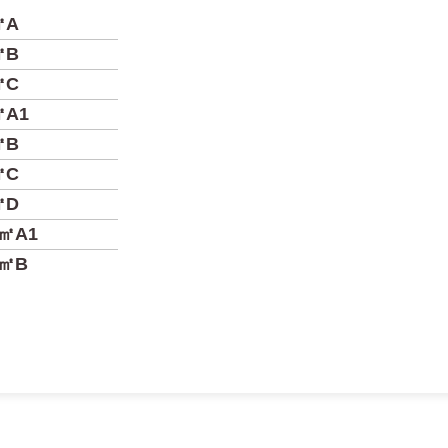
㎡A
㎡B
㎡C
㎡A1
㎡B
㎡C
㎡D
4㎡A1
4㎡B